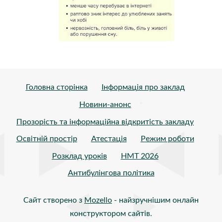
Головна сторінка
Інформація про заклад
Новини-анонс
Прозорість та інформаційна відкритість закладу
Освітній простір
Атестація
Режим роботи
Розклад уроків
НМТ 2026
Антибулінгова політика
Сайт створено з
Mozello
- найзручнішим онлайн
конструктором сайтів.