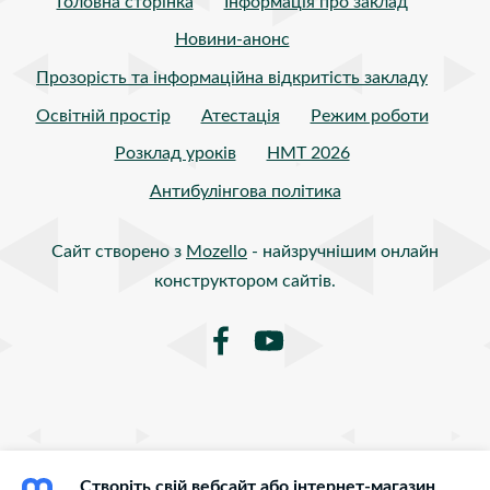
Головна сторінка
Інформація про заклад
Новини-анонс
Прозорість та інформаційна відкритість закладу
Освітній простір
Атестація
Режим роботи
Розклад уроків
НМТ 2026
Антибулінгова політика
Сайт створено з
Mozello
- найзручнішим онлайн
конструктором сайтів.
Створіть свій вебсайт або інтернет-магазин