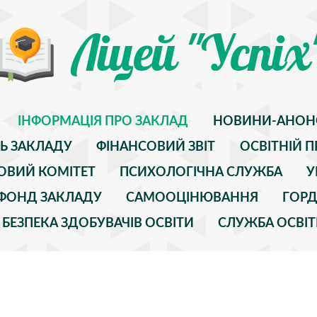
Ліцей "Успіх
ІНФОРМАЦІЯ ПРО ЗАКЛАД
НОВИНИ-АНОН
ТЬ ЗАКЛАДУ
ФІНАНСОВИЙ ЗВІТ
ОСВІТНІЙ П
ОВИЙ КОМІТЕТ
ПСИХОЛОГІЧНА СЛУЖБА
У
" ФОНД ЗАКЛАДУ
САМООЦІНЮВАННЯ
ГОРД
БЕЗПЕКА ЗДОБУВАЧІВ ОСВІТИ
СЛУЖБА ОСВІТ