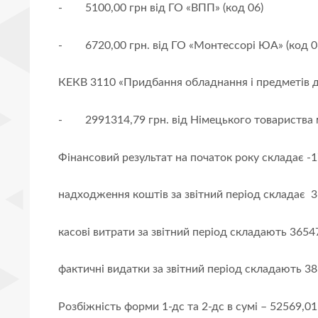
-
5100,00 грн від ГО «ВПП» (код 06)
-
6720,00 грн. від ГО «Монтессорі ЮА» (код 0
КЕКВ 3110 «Придбання обладнання і предметів до
-
2991314,79 грн. від Німецького товариства 
Фінансовий результат на початок року складає -
надходження коштів за звітний період складає 3
касові витрати за звітний період складають 3654
фактичні видатки за звітний період складають 38
Розбіжність форми 1-дс та 2-дс в сумі – 52569,0