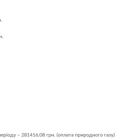
.
н.
періоду – 281416,08 грн. (оплата природного газу)