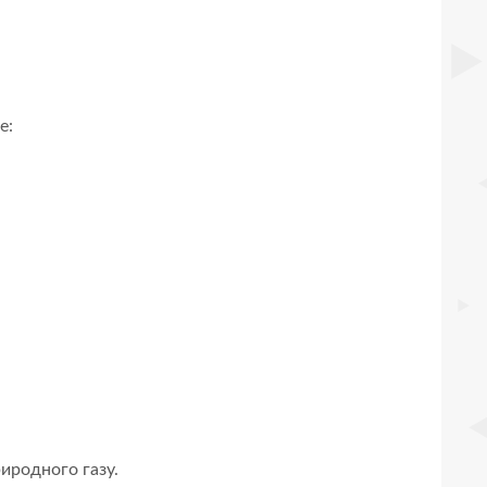
е:
риродного газу.