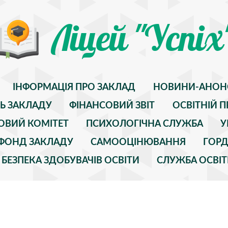
Ліцей "Успіх
ІНФОРМАЦІЯ ПРО ЗАКЛАД
НОВИНИ-АНОН
ТЬ ЗАКЛАДУ
ФІНАНСОВИЙ ЗВІТ
ОСВІТНІЙ П
ОВИЙ КОМІТЕТ
ПСИХОЛОГІЧНА СЛУЖБА
У
" ФОНД ЗАКЛАДУ
САМООЦІНЮВАННЯ
ГОРД
БЕЗПЕКА ЗДОБУВАЧІВ ОСВІТИ
СЛУЖБА ОСВІТ