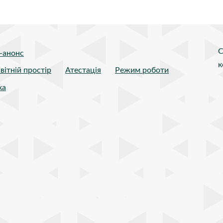
С
-анонс
к
вітній простір
Атестація
Режим роботи
ка