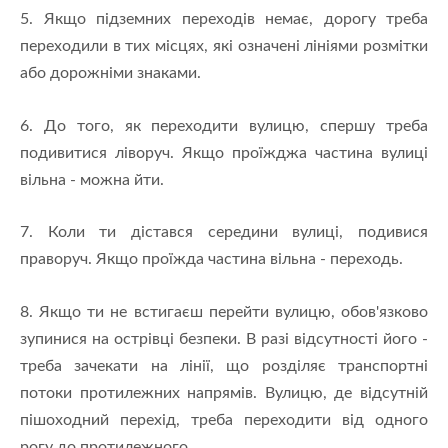
5. Якщо підземних переходів немає, дорогу треба
переходили в тих місцях, які означені лініями розмітки
або дорожніми знаками.
6. До того, як переходити вулицю, спершу треба
подивитися ліворуч. Якщо проїжджа частина вулиці
вільна - можна йти.
7. Коли ти дістався середини вулиці, подивися
праворуч. Якщо проїжда частина вільна - переходь.
8. Якщо ти не встигаєш перейти вулицю, обов'язково
зупинися на острівці безпеки. В разі відсутності його -
треба зачекати на лінії, що розділяє транспортні
потоки протилежних напрямів. Вулицю, де відсутній
пішоходний перехід, треба переходити від одного
рогу до протилежного.