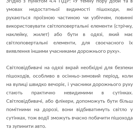
Згідно з пунктом 4.4 ПДР: «У темну пору доби та в
умовах недостатньої видимості пішоходи, які
рухаються проїзною частиною чи узбіччям, повинні
використовувати світлоповертальні елементи (стрічку,
наклейку, жилет) або бути в одязі, який має
світлоповертальні елементи, для своєчасного їх
виявлення іншими учасниками дорожнього руху».
Світловідбивачі на одязі вкрай необхідні для безпеки
пішоходів, особливо в осінньо-зимовий період, коли
на вулиці швидко вечоріє, і учасники дорожнього руху
стають практично невидимими в сутінках.
Світловідбивачі, або флікери, допоможуть бути більш
помітними на дорозі, вони відбиватимуть світло у
сутінках, тож водії зможуть вчасно побачити пішохода
та зупинити авто.