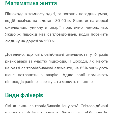
Математика життя
Пішохода в темному одязі, за поганих погодних умов,
водій помічає на відстані 30-40 м. Якщо ж на дорозі
ожеледиця, уникнути аварії практично неможливо.
Якщо ж пішохід має світловідбивачі, водій побачить
людину на дорозі за 150 м.
Доведено, що світловідбивачі зменшують у 6 разів
ризик аварії за участю пішохода. Пішоходи, які мають
на одязі світловідбиваючі елементи, на 85% знижують
шанс потрапити в аварію. Адже водії помічають
пішоходів раніше і зреагувати можуть швидше.
Види флікерів
Які ж види світловідбивачів існують? Світловідбивні
елементи – флікери – можуть бути у вигляді браслетів,