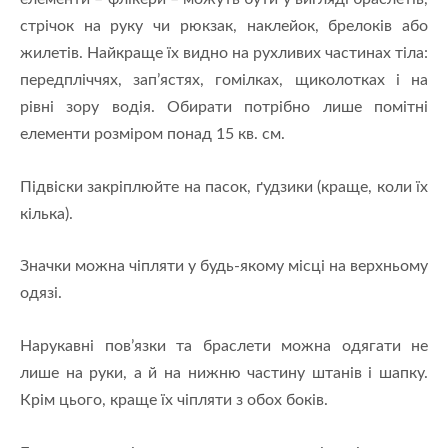
стрічок на руку чи рюкзак, наклейок, брелоків або
жилетів. Найкраще їх видно на рухливих частинах тіла:
передпліччях, зап’ястях, гомілках, щиколотках і на
рівні зору водія. Обирати потрібно лише помітні
елементи розміром понад 15 кв. см.
Підвіски закріплюйте на пасок, ґудзики (краще, коли їх
кілька).
Значки можна чіпляти у будь-якому місці на верхньому
одязі.
Нарукавні пов’язки та браслети можна одягати не
лише на руки, а й на нижню частину штанів і шапку.
Крім цього, краще їх чіпляти з обох боків.