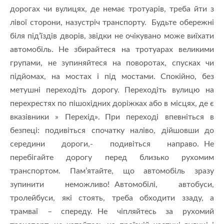
дорогах чи вулицях, де немає тротуарів, треба йти з
лівої сторони, назустріч транспорту. Будьте обережні
біля під’їздів дворів, звідки не очікувано може виїхати
автомобіль. Не збирайтеся на тротуарах великими
групами, не зупиняйтеся на поворотах, спусках чи
підйомах, на мостах і під мостами. Спокійно, без
метушні переходіть дорогу. Переходіть вулицю на
перехрестях по пішохідних доріжках або в місцях, де є
вказівники » Перехід». При переході впевніться в
безпеці: подивіться спочатку наліво, дійшовши до
середини дороги,- подивіться направо. Не
перебігайте дорогу перед близько рухомим
транспортом. Пам’ятайте, що автомобіль зразу
зупинити неможливо! Автомобілі, автобуси,
тролейбуси, які стоять, треба обходити ззаду, а
трамваї – спереду. Не чіпляйтесь за рухомий